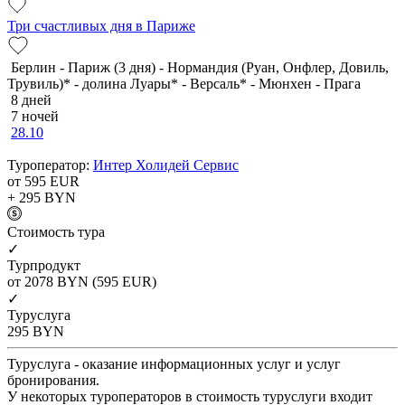
Три счастливых дня в Париже
Берлин - Париж (3 дня) - Нормандия (Руан, Онфлер, Довиль,
Трувиль)* - долина Луары* - Версаль* - Мюнхен - Прага
8 дней
7 ночей
28.10
Туроператор:
Интер Холидей Сервис
от 595
EUR
+ 295
BYN
Cтоимость тура
✓
Турпродукт
от 2078
BYN
(595 EUR)
✓
Туруслуга
295
BYN
Туруслуга - оказание информационных услуг и услуг
бронирования.
У некоторых туроператоров в стоимость туруслуги входит