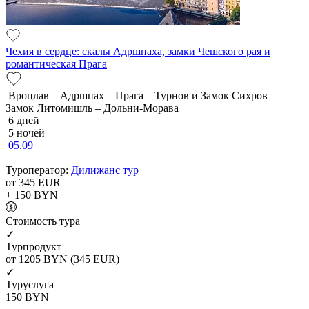
Чехия в сердце: скалы Адршпаха, замки Чешского рая и
романтическая Прага
Вроцлав – Адршпах – Прага – Турнов и Замок Сихров –
Замок Литомишль – Дольни-Морава
6 дней
5 ночей
05.09
Туроператор:
Дилижанс тур
от 345
EUR
+ 150
BYN
Cтоимость тура
✓
Турпродукт
от 1205
BYN
(345 EUR)
✓
Туруслуга
150
BYN