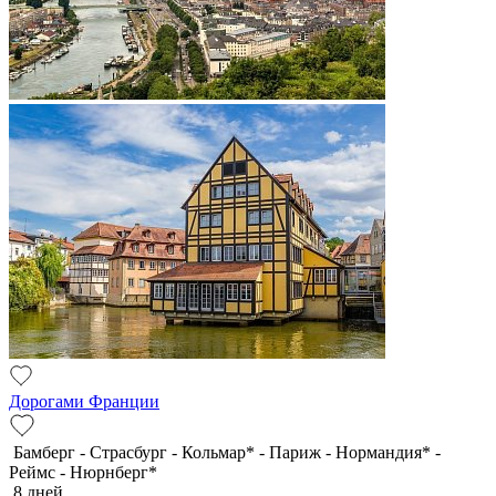
Дорогами Франции
Бамберг - Страсбург - Кольмар* - Париж - Нормандия* -
Реймс - Нюрнберг*
8 дней