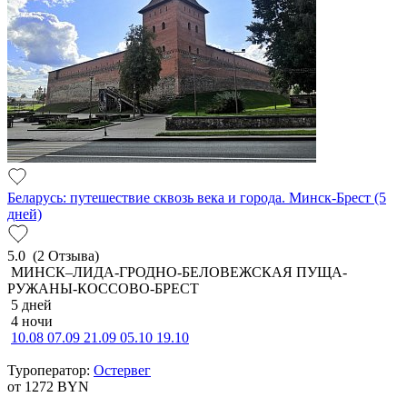
Беларусь: путешествие сквозь века и города. Минск-Брест (5
дней)
5.0
(2 Отзыва)
МИНСК–ЛИДА-ГРОДНО-БЕЛОВЕЖСКАЯ ПУЩА-
РУЖАНЫ-КОССОВО-БРЕСТ
5 дней
4 ночи
10.08
07.09
21.09
05.10
19.10
Туроператор:
Остервег
от 1272
BYN