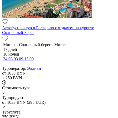
Автобусный тур в Болгарию с отдыхом на курорте
Солнечный Берег
Минск - Солнечный берег - Минск
17 дней
16 ночей
24.08
03.09
13.09
Туроператор:
Элдиви
от 1033
BYN
+ 250
BYN
Cтоимость тура
✓
Турпродукт
от 1033
BYN
(295 EUR)
✓
Туруслуга
250
BYN