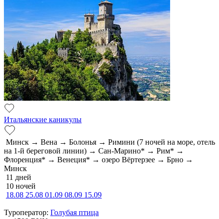
Итальянские каникулы
Минск → Вена → Болонья → Римини (7 ночей на море, отель
на 1-й береговой линии) → Сан-Марино* → Рим* →
Флоренция* → Венеция* → озеро Вёртерзее → Брно →
Минск
11 дней
10 ночей
18.08
25.08
01.09
08.09
15.09
Туроператор:
Голубая птица