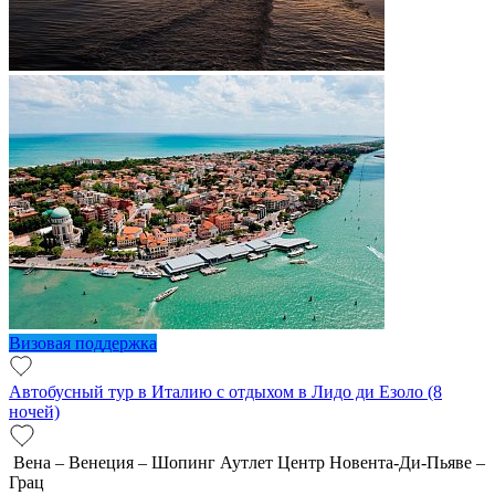
Визовая поддержка
Автобусный тур в Италию с отдыхом в Лидо ди Езоло (8
ночей)
Вена – Венеция – Шопинг Аутлет Центр Новента-Ди-Пьяве –
Грац