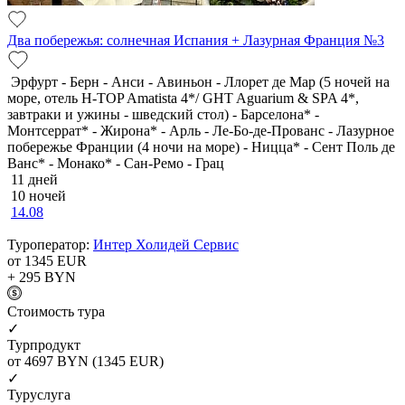
Два побережья: солнечная Испания + Лазурная Франция №3
Эрфурт - Берн - Анси - Авиньон - Ллорет де Мар (5 ночей на
море, отель H-TOP Amatista 4*/ GHT Aguarium & SPA 4*,
завтраки и ужины - шведский стол) - Барселона* -
Монтсеррат* - Жирона* - Арль - Ле-Бо-де-Прованс - Лазурное
побережье Франции (4 ночи на море) - Ницца* - Сент Поль де
Ванс* - Монако* - Сан-Ремо - Грац
11 дней
10 ночей
14.08
Туроператор:
Интер Холидей Сервис
от 1345
EUR
+ 295
BYN
Cтоимость тура
✓
Турпродукт
от 4697
BYN
(1345 EUR)
✓
Туруслуга