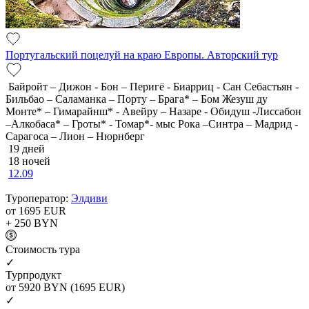
Португальский поцелуй на краю Европы. Авторский тур
Байройт – Дижон - Бон – Перигё - Биарриц - Сан Себастьян -
Бильбао – Саламанка – Порту – Брага* – Бом Жезуш ду
Монте* – Гимарайнш* - Авейру – Назаре - Обидуш -Лиссабон
–Алкобаса* – Гроты* - Томар*- мыс Рока –Синтра – Мадрид -
Сарагоса – Лион – Нюрнберг
19 дней
18 ночей
12.09
Туроператор:
Элдиви
от 1695
EUR
+ 250
BYN
Cтоимость тура
✓
Турпродукт
от 5920
BYN
(1695 EUR)
✓