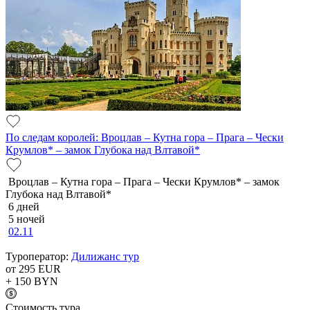
По следам королей: Вроцлав – Кутна гора – Прага – Чески
Крумлов* – замок Глубока над Влтавой*
Вроцлав – Кутна гора – Прага – Чески Крумлов* – замок
Глубока над Влтавой*
6 дней
5 ночей
02.11
Туроператор:
Дилижанс тур
от 295
EUR
+ 150
BYN
Cтоимость тура