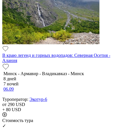
В краю легенд и горных водопадов: Северная Осетия -
Алания
Минск - Армавир - Владикавказ - Минск
8 дней
7 ночей
06.09
Туроператор:
Экотур-6
от 290
USD
+ 80
USD
Cтоимость тура
✓