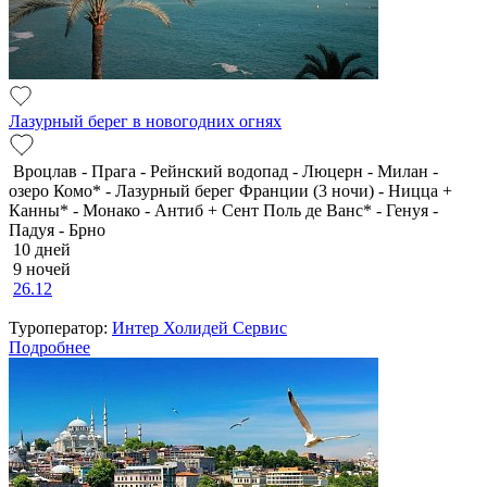
Лазурный берег в новогодних огнях
Вроцлав - Прага - Рейнский водопад - Люцерн - Милан -
озеро Комо* - Лазурный берег Франции (3 ночи) - Ницца +
Канны* - Монако - Антиб + Сент Поль де Ванс* - Генуя -
Падуя - Брно
10 дней
9 ночей
26.12
Туроператор:
Интер Холидей Сервис
Подробнее