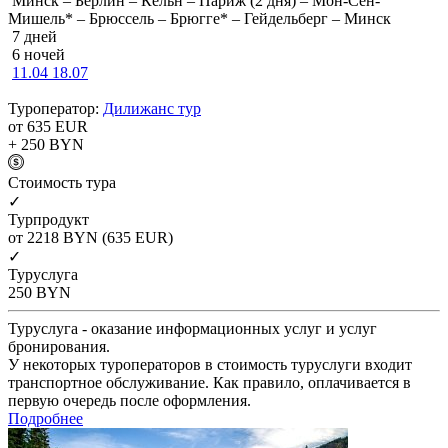
Минск – Берлин – Кёльн – Париж (2 дня) – Мон-Сен-
Мишель* – Брюссель – Брюгге* – Гейдельберг – Минск
7 дней
6 ночей
11.04
18.07
Туроператор:
Дилижанс тур
от 635
EUR
+ 250
BYN
Cтоимость тура
✓
Турпродукт
от 2218
BYN
(635 EUR)
✓
Туруслуга
250
BYN
Туруслуга - оказание информационных услуг и услуг
бронирования.
У некоторых туроператоров в стоимость туруслуги входит
транспортное обслуживание. Как правило, оплачивается в
первую очередь после оформления.
Подробнее