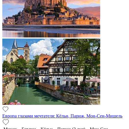
Европа глазами мечтателя: Кёльн, Париж, Мон-Сен-Мишель