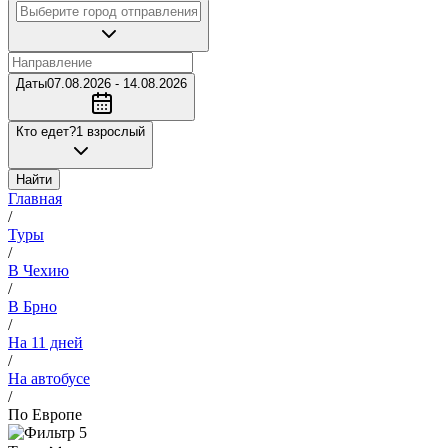
Даты
07.08.2026 - 14.08.2026
Кто едет?
1 взрослый
Найти
Главная
/
Туры
/
В Чехию
/
В Брно
/
На 11 дней
/
На автобусе
/
По Европе
5