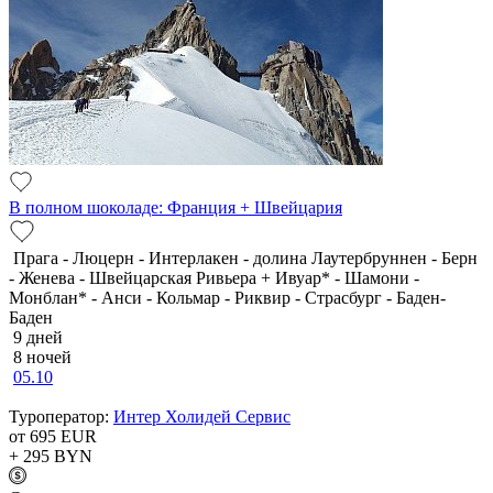
В полном шоколаде: Франция + Швейцария
Прага - Люцерн - Интерлакен - долина Лаутербруннен - Берн
- Женева - Швейцарская Ривьера + Ивуар* - Шамони -
Монблан* - Анси - Кольмар - Риквир - Страсбург - Баден-
Баден
9 дней
8 ночей
05.10
Туроператор:
Интер Холидей Сервис
от 695
EUR
+ 295
BYN