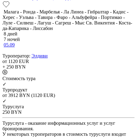
Малага - Ронда - Марбелья - Ла Линеа - Гибралтар - Кадис -
Херес - Уэльва - Тавира - Фаро - Альбуфейра - Портимао -
Луле - Силвеш - Лагуш - Сагреш - Мыс Св. Викентия - Коста-
да-Капарика - Лиссабон
8 дней
7 ночей
05.09
Туроператор:
Элдиви
от 1120
EUR
+ 250
BYN
Cтоимость тура
✓
Турпродукт
от 3912
BYN
(1120 EUR)
✓
Туруслуга
250
BYN
Туруслуга - оказание информационных услуг и услуг
бронирования.
У некоторых туроператоров в стоимость туруслуги входит