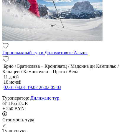
Горнолыжный тур в Доломитовые Альпы
Брно / Братислава – Кронплатц / Мадонна ди Кампильо /
Канацеи / Кампителло – Прага / Вена
11 дней
10 ночей
02.01
04.01
19.02
26.02
05.03
Туроператор:
Дилижанс тур
от 1165
EUR
+ 250
BYN
Cтоимость тура
✓
Турпродукт