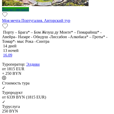
Впечатляющий
Моя мечта Португалия. Авторский тур
Порту – Брага* – Бом Жезуш ду Монте* – Гимарайнш* -
Авейра– Назаре - Обидуш -Лиссабон –Алкобаса* – Гроты* -
Томар*- мыс Рока –Синтра
14 дней
13 ночей
16.09
Туроператор:
Элдиви
от 1815
EUR
+ 250
BYN
Cтоимость тура
✓
Турпродукт
от 6339
BYN
(1815 EUR)
✓
Туруслуга
250
BYN