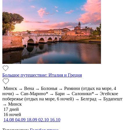
Большое путешествие: Италия и Греция
Минск → Вена → Болонья → Римини (отдых на море, 4
ночи) → Сан-Марино* → Бари → Салоники*→ Эгейское
побережье (отдых на море, 6 ночей) → Белград → Будапешт
→ Минск
17 дней
16 ночей
14.08
04.09
18.09
02.10
16.10