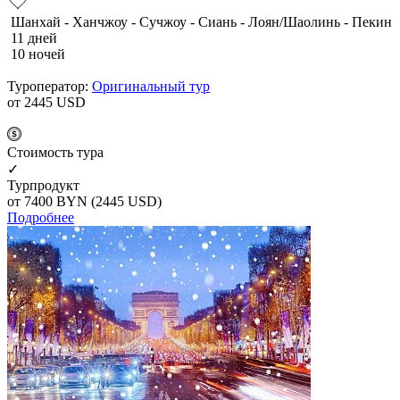
Шанхай - Ханчжоу - Сучжоу - Сиань - Лоян/Шаолинь - Пекин
11 дней
10 ночей
Туроператор:
Оригинальный тур
от 2445
USD
Cтоимость тура
✓
Турпродукт
от 7400
BYN
(2445 USD)
Подробнее