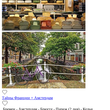
Тайны Франции + Амстердам
Бремен - Амстердам - Брюгге - Париж (2 дня) - Кельн