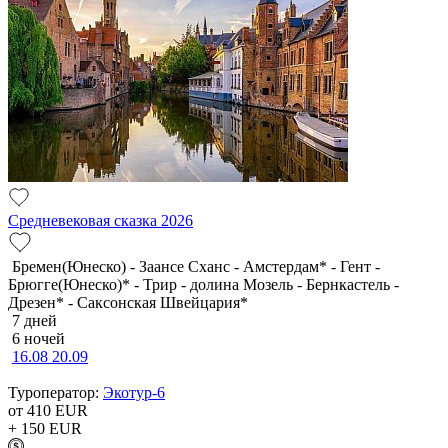
Средневековая сказка 2026
Бремен(Юнеско) - Заансе Сханс - Амстердам* - Гент -
Брюгге(Юнеско)* - Трир - долина Мозель - Бернкастель -
Дрезен* - Саксонская Швейцария*
7 дней
6 ночей
16.08
20.09
Туроператор:
Экотур-6
от 410
EUR
+ 150
EUR