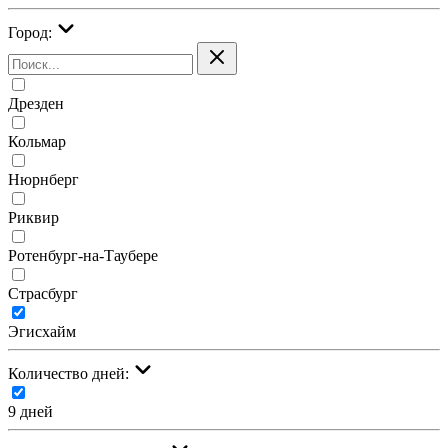
Город:
Дрезден
Кольмар
Нюрнберг
Риквир
Ротенбург-на-Таубере
Страсбург
Эгисхайм
Количество дней:
9 дней