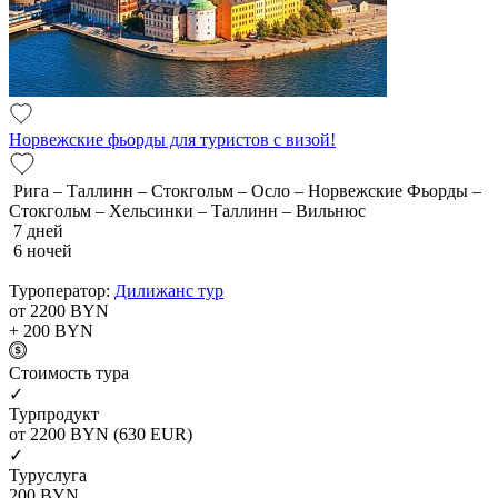
Норвежские фьорды для туристов с визой!
Рига – Таллинн – Стокгольм – Осло – Норвежские Фьорды –
Стокгольм – Хельсинки – Таллинн – Вильнюс
7 дней
6 ночей
Туроператор:
Дилижанс тур
от 2200
BYN
+ 200
BYN
Cтоимость тура
✓
Турпродукт
от 2200
BYN
(630 EUR)
✓
Туруслуга
200
BYN