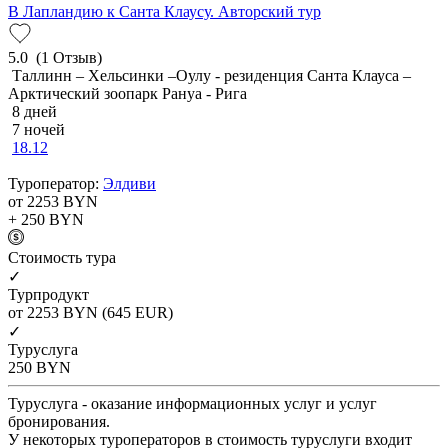
В Лапландию к Санта Клаусу. Авторский тур
5.0
(1 Отзыв)
Таллинн – Хельсинки –Оулу - резиденция Санта Клауса –
Арктический зоопарк Рануа - Рига
8 дней
7 ночей
18.12
Туроператор:
Элдиви
от 2253
BYN
+ 250
BYN
Cтоимость тура
✓
Турпродукт
от 2253
BYN
(645 EUR)
✓
Туруслуга
250
BYN
Туруслуга - оказание информационных услуг и услуг
бронирования.
У некоторых туроператоров в стоимость туруслуги входит