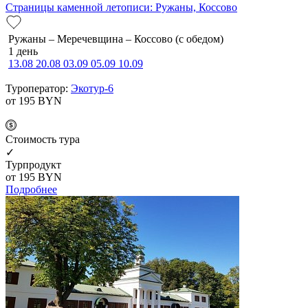
Страницы каменной летописи: Ружаны, Коссово
Ружаны – Меречевщина – Коссово (с обедом)
1 день
13.08
20.08
03.09
05.09
10.09
Туроператор:
Экотур-6
от 195
BYN
Cтоимость тура
✓
Турпродукт
от 195
BYN
Подробнее