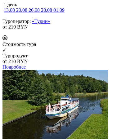
1 день
13.08
20.08
26.08
28.08
01.09
Туроператор:
«Турин»
от 210
BYN
Cтоимость тура
✓
Турпродукт
от 210
BYN
Подробнее