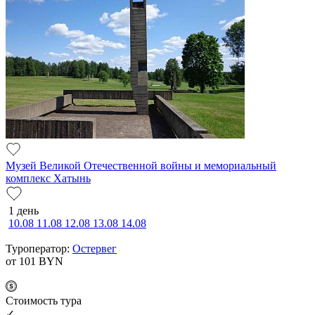
Музей Великой Отечественной войны и мемориальный
комплекс Хатынь
1 день
10.08
11.08
12.08
13.08
14.08
Туроператор:
Остервег
от 101
BYN
Cтоимость тура
✓