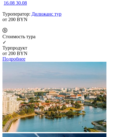
16.08
30.08
Туроператор:
Дилижанс тур
от 200
BYN
Cтоимость тура
✓
Турпродукт
от 200
BYN
Подробнее