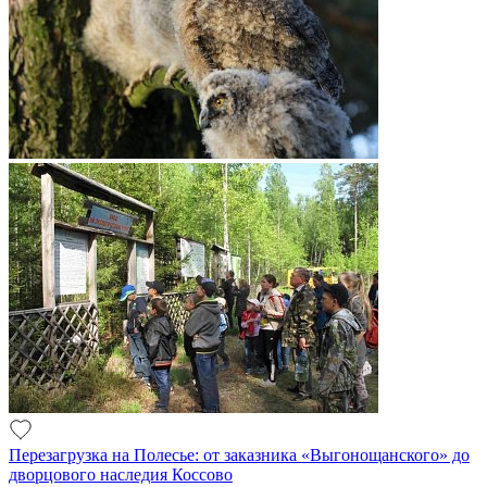
Перезагрузка на Полесье: от заказника «Выгонощанского» до
дворцового наследия Коссово