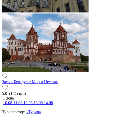
Замки Беларуси: Мир и Несвиж
5.0
(1 Отзыв)
1 день
10.08
11.08
12.08
13.08
14.08
Туроператор:
«Турин»