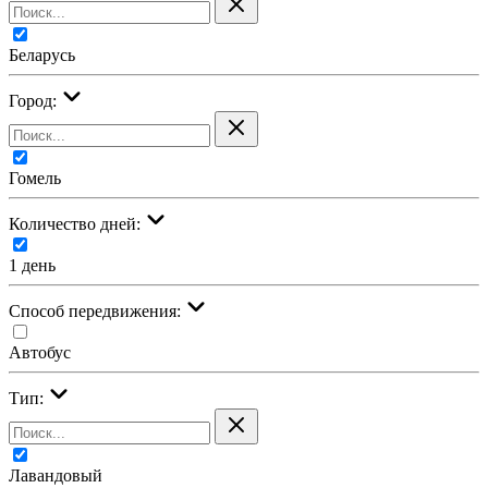
Беларусь
Город:
Гомель
Количество дней:
1 день
Cпособ передвижения:
Автобус
Тип:
Лавандовый