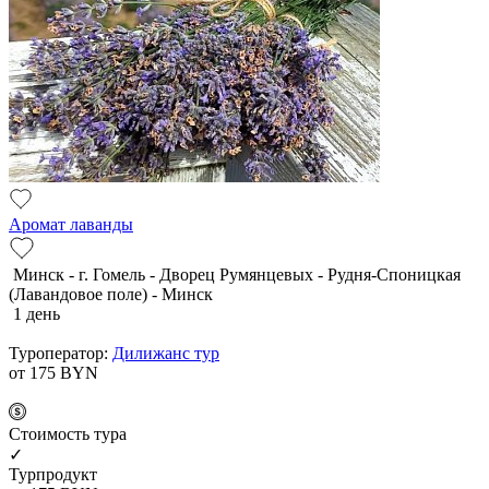
Аромат лаванды
Минск - г. Гомель - Дворец Румянцевых - Рудня-Споницкая
(Лавандовое поле) - Минск
1 день
Туроператор:
Дилижанс тур
от 175
BYN
Cтоимость тура
✓
Турпродукт