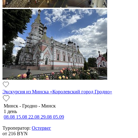
Экскурсия из Минска «Королевский город Гродно»
Минск - Гродно - Минск
1 день
08.08
15.08
22.08
29.08
05.09
Туроператор:
Остервег
от 216
BYN