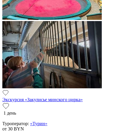
Экскурсия «Закулисье минского цирка»
1 день
Туроператор:
«Турин»
от 30
BYN