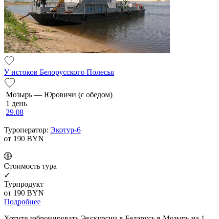
У истоков Белорусского Полесья
Мозырь — Юровичи (с обедом)
1 день
29.08
Туроператор:
Экотур-6
от 190
BYN
Cтоимость тура
✓
Турпродукт
от 190
BYN
Подробнее
Хотите забронировать Экскурсии в Беларусь в Мозырь на 1