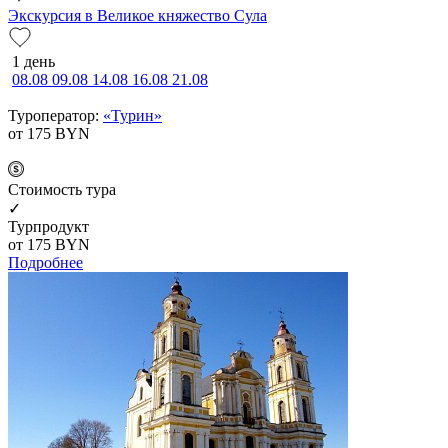
Экскурсия в Великое княжество Сула
1 день
08.08
09.08
14.08
16.08
21.08
Туроператор:
«Турин»
от 175
BYN
Cтоимость тура
✓
Турпродукт
от 175
BYN
Подробнее