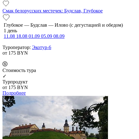
Смак белорусских местечек: Будслав, Глубокое
Глубокое — Будслав — Илово (с дегустацией и обедом)
1 день
11.08
18.08
01.09
05.09
08.09
Туроператор:
Экотур-6
от 175
BYN
Cтоимость тура
✓
Турпродукт
от 175
BYN
Подробнее