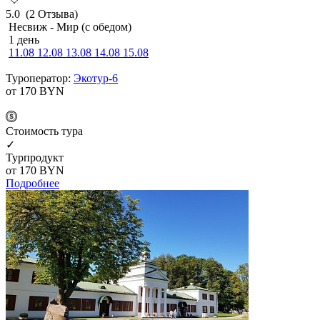
5.0
(2 Отзыва)
Несвиж - Мир (с обедом)
1 день
11.08
12.08
13.08
14.08
15.08
Туроператор:
Экотур-6
от 170
BYN
Cтоимость тура
✓
Турпродукт
от 170
BYN
Подробнее