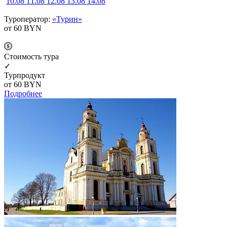
10.08
11.08
12.08
13.08
14.08
Туроператор:
«Турин»
от 60
BYN
Cтоимость тура
✓
Турпродукт
от 60
BYN
Подробнее