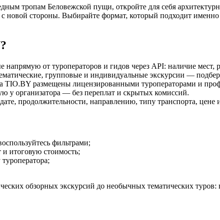
ведным тропам Беловежской пущи, откройте для себя архитекту
 с новой стороны. Выбирайте формат, который подходит именно
Y?
напрямую от туроператоров и гидов через API: наличие мест, 
ематические, групповые и индивидуальные экскурсии — подбери
а TIO.BY размещены лицензированными туроператорами и про
ю у организатора — без переплат и скрытых комиссий.
дате, продолжительности, направлению, типу транспорта, цене 
оспользуйтесь фильтрами;
 и итоговую стоимость;
 туроператора;
ческих обзорных экскурсий до необычных тематических туров: 