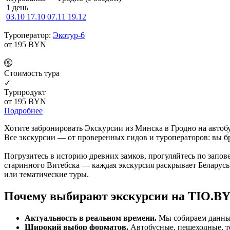
1 день
03.10
17.10
07.11
19.12
Туроператор:
Экотур-6
от 195
BYN
Cтоимость тура
✓
Турпродукт
от 195
BYN
Подробнее
Хотите забронировать Экскурсии из Минска в Гродно на автобу
Все экскурсии — от проверенных гидов и туроператоров: вы бр
Погрузитесь в историю древних замков, прогуляйтесь по запо
старинного Витебска — каждая экскурсия раскрывает Беларусь
или тематические туры.
Почему выбирают экскурсии на TIO.B
Актуальность в реальном времени.
Мы собираем данные 
Широкий выбор форматов.
Автобусные, пешеходные, т