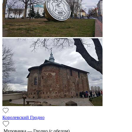
Королевский Гродно
Мурованка — Грод­но (с обе­дом)