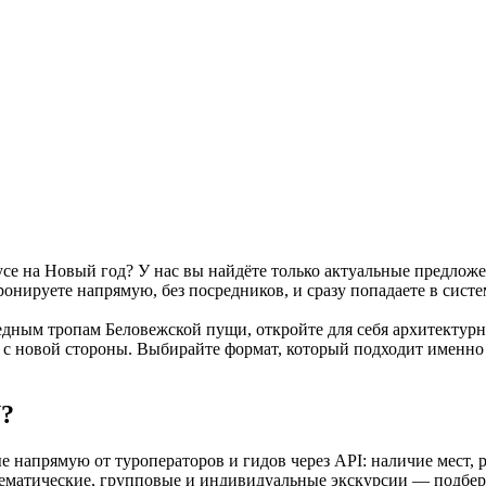
се на Новый год? У нас вы найдёте только актуальные предложе
онируете напрямую, без посредников, и сразу попадаете в систе
ведным тропам Беловежской пущи, откройте для себя архитекту
 с новой стороны. Выбирайте формат, который подходит именно
Y?
напрямую от туроператоров и гидов через API: наличие мест, 
ематические, групповые и индивидуальные экскурсии — подбери