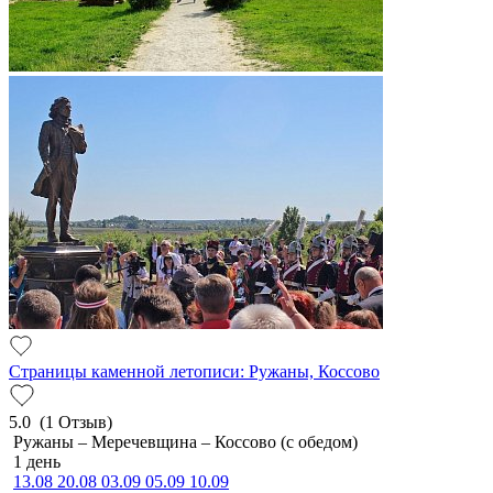
Страницы каменной летописи: Ружаны, Коссово
5.0
(1 Отзыв)
Ружаны – Меречевщина – Коссово (с обедом)
1 день
13.08
20.08
03.09
05.09
10.09