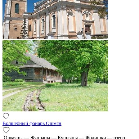
Волшебный фонарь Ошмян
Ошмяны — Жупраны — Кушляны — Жодишки — озеро