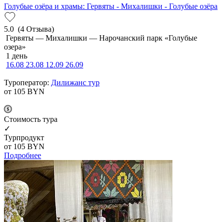
Голубые озёра и храмы: Гервяты - Михалишки - Голубые озёра
5.0
(4 Отзыва)
Гервяты — Михалишки — Нарочанский парк «Голубые
озера»
1 день
16.08
23.08
12.09
26.09
Туроператор:
Дилижанс тур
от 105
BYN
Cтоимость тура
✓
Турпродукт
от 105
BYN
Подробнее