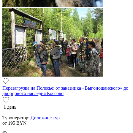
Перезагрузка на Полесье: от заказника «Выгонощанского» до
дворцового наследия Коссово
1 день
Туроператор:
Дилижанс тур
от 195
BYN