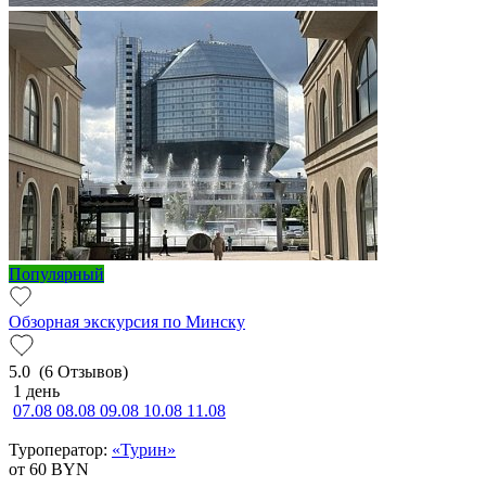
Популярный
Обзорная экскурсия по Минску
5.0
(6 Отзывов)
1 день
07.08
08.08
09.08
10.08
11.08
Туроператор:
«Турин»
от 60
BYN