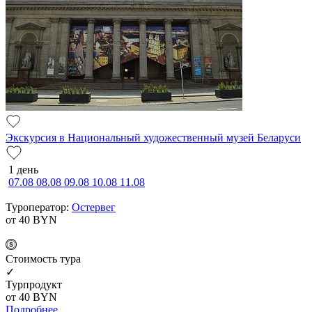
Экскурсия в Национальный художественный музей Беларуси
1 день
07.08
08.08
09.08
10.08
11.08
Туроператор:
Остервег
от 40
BYN
Cтоимость тура
✓
Турпродукт
от 40
BYN
Подробнее