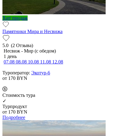
Хит продаж
Памятники Мира и Несвижа
5.0
(2 Отзыва)
Несвиж - Мир (с обедом)
1 день
07.08
08.08
10.08
11.08
12.08
Туроператор:
Экотур-6
от 170
BYN
Cтоимость тура
✓
Турпродукт
от 170
BYN
Подробнее