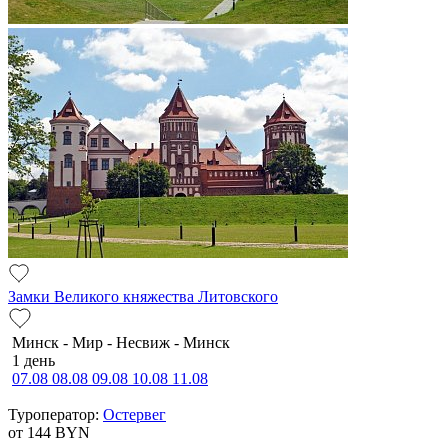
Замки Великого княжества Литовского
Минск - Мир - Несвиж - Минск
1 день
07.08
08.08
09.08
10.08
11.08
Туроператор:
Остервег
от 144
BYN