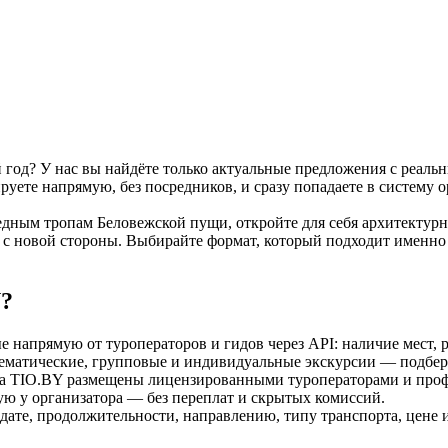
 год? У нас вы найдёте только актуальные предложения с реаль
уете напрямую, без посредников, и сразу попадаете в систему о
ведным тропам Беловежской пущи, откройте для себя архитекту
 с новой стороны. Выбирайте формат, который подходит именно
Y?
напрямую от туроператоров и гидов через API: наличие мест, 
ематические, групповые и индивидуальные экскурсии — подбери
а TIO.BY размещены лицензированными туроператорами и про
ю у организатора — без переплат и скрытых комиссий.
дате, продолжительности, направлению, типу транспорта, цене 