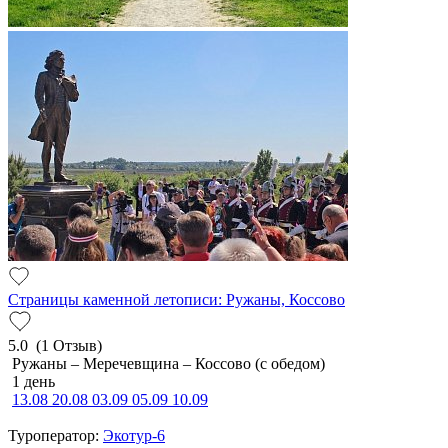
Страницы каменной летописи: Ружаны, Коссово
5.0
(1 Отзыв)
Ружаны – Меречевщина – Коссово (с обедом)
1 день
13.08
20.08
03.09
05.09
10.09
Туроператор:
Экотур-6