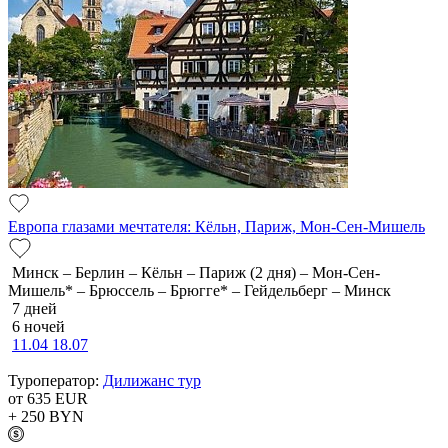
Европа глазами мечтателя: Кёльн, Париж, Мон-Сен-Мишель
Минск – Берлин – Кёльн – Париж (2 дня) – Мон-Сен-
Мишель* – Брюссель – Брюгге* – Гейдельберг – Минск
7 дней
6 ночей
11.04
18.07
Туроператор:
Дилижанс тур
от 635
EUR
+ 250
BYN