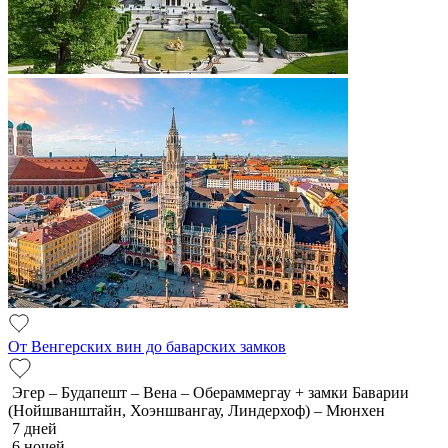
От Венгерских вин до баварских замков
Эгер – Будапешт – Вена – Обераммергау + замки Баварии
(Нойшванштайн, Хоэншвангау, Линдерхоф) – Мюнхен
7 дней
6 ночей