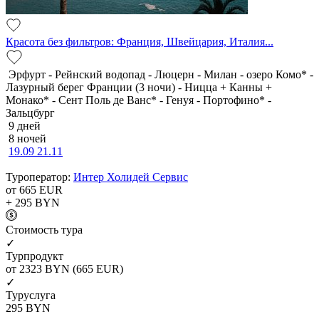
Красота без фильтров: Франция, Швейцария, Италия...
Эрфурт - Рейнский водопад - Люцерн - Милан - озеро Комо* -
Лазурный берег Франции (3 ночи) - Ницца + Канны +
Монако* - Сент Поль де Ванс* - Генуя - Портофино* -
Зальцбург
9 дней
8 ночей
19.09
21.11
Туроператор:
Интер Холидей Сервис
от 665
EUR
+ 295
BYN
Cтоимость тура
✓
Турпродукт
от 2323
BYN
(665 EUR)
✓
Туруслуга
295
BYN