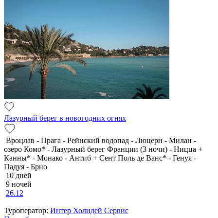
Лазурный берег в новогодних огнях
Вроцлав - Прага - Рейнский водопад - Люцерн - Милан -
озеро Комо* - Лазурный берег Франции (3 ночи) - Ницца +
Канны* - Монако - Антиб + Сент Поль де Ванс* - Генуя -
Падуя - Брно
10 дней
9 ночей
26.12
Туроператор:
Интер Холидей Сервис