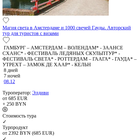
Магия света в Амстердаме и 1000 свечей Гауды. Авторский
тур для туристов с визами
ГАМБУРГ – АМСТЕРДАМ – ВОЛЕНДАМ* - ЗААНСЕ
СХАНС* - ФЕСТИВАЛЬ ЛЕДЯНЫХ СКУЛЬПТУР* -
ФЕСТИВАЛЬ СВЕТА* - РОТТЕРДАМ – ГААГА* - ГАУДА* –
УТРЕХТ – ЗАМОК ДЕ ХААР* - КЕЛЬН
8 дней
7 ночей
08.12
Туроператор:
Элдиви
от 685
EUR
+ 250
BYN
Cтоимость тура
✓
Турпродукт
от 2392
BYN
(685 EUR)
✓