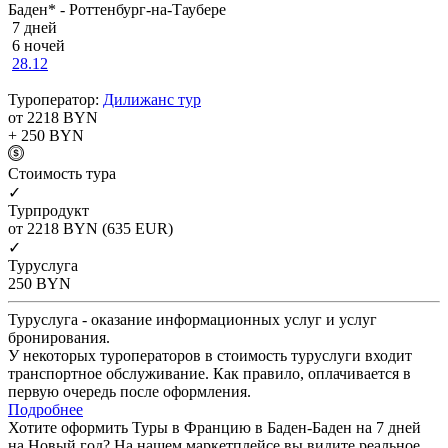
Баден* - Роттенбург-на-Таубере
7 дней
6 ночей
28.12
Туроператор:
Дилижанс тур
от 2218
BYN
+ 250
BYN
Cтоимость тура
✓
Турпродукт
от 2218
BYN
(635 EUR)
✓
Туруслуга
250
BYN
Туруслуга - оказание информационных услуг и услуг
бронирования.
У некоторых туроператоров в стоимость туруслуги входит
транспортное обслуживание. Как правило, оплачивается в
первую очередь после оформления.
Подробнее
Хотите оформить Туры в Францию в Баден-Баден на 7 дней
на Новый год? На нашем маркетплейсе вы видите реальное