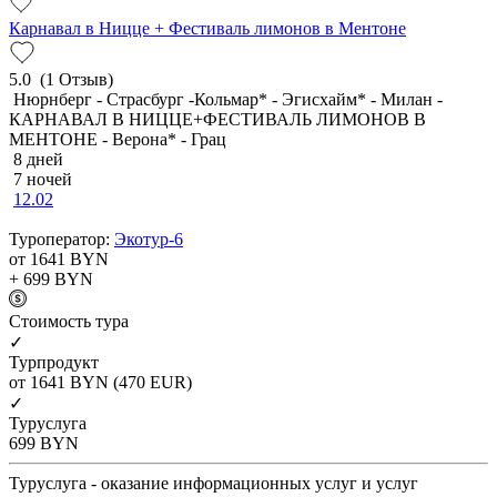
Карнавал в Ницце + Фестиваль лимонов в Ментоне
5.0
(1 Отзыв)
Нюрнберг - Страсбург -Кольмар* - Эгисхайм* - Милан -
КАРНАВАЛ В НИЦЦЕ+ФЕСТИВАЛЬ ЛИМОНОВ В
МЕНТОНЕ - Верона* - Грац
8 дней
7 ночей
12.02
Туроператор:
Экотур-6
от 1641
BYN
+ 699
BYN
Cтоимость тура
✓
Турпродукт
от 1641
BYN
(470 EUR)
✓
Туруслуга
699
BYN
Туруслуга - оказание информационных услуг и услуг