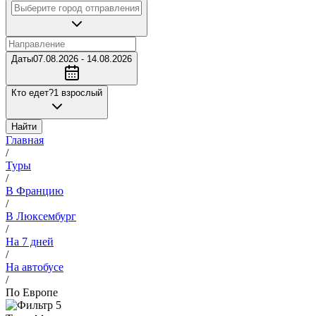
Даты
07.08.2026 - 14.08.2026
Кто едет?
1 взрослый
Найти
Главная
/
Туры
/
В Францию
/
В Люксембург
/
На 7 дней
/
На автобусе
/
По Европе
5