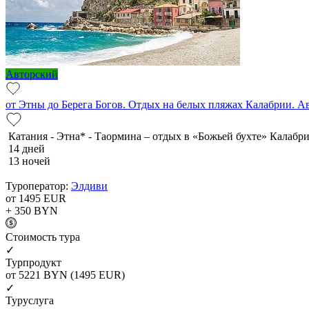
Авторский
от Этны до Берега Богов. Отдых на белых пляжах Калабрии. А
Катания - Этна* - Таормина – отдых в «Божьей бухте» Калабри
14 дней
13 ночей
Туроператор:
Элдиви
от 1495
EUR
+ 350
BYN
Cтоимость тура
✓
Турпродукт
от 5221
BYN
(1495 EUR)
✓
Туруслуга