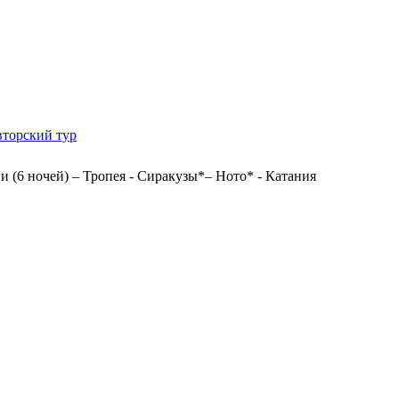
вторский тур
и (6 ночей) – Тропея - Сиракузы*– Ното* - Катания