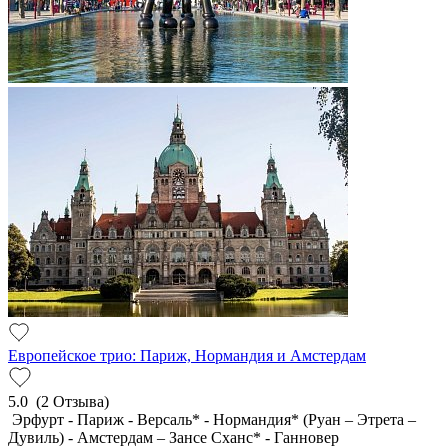
Европейское трио: Париж, Нормандия и Амстердам
5.0
(2 Отзыва)
Эрфурт - Париж - Версаль* - Нормандия* (Руан – Этрета –
Дувиль) - Амстердам – Зансе Сханс* - Ганновер