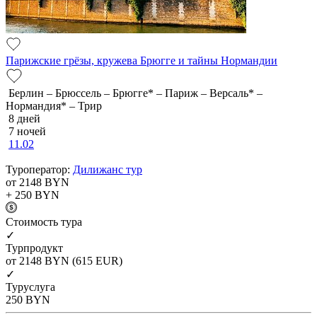
Парижские грёзы, кружева Брюгге и тайны Нормандии
Берлин – Брюссель – Брюгге* – Париж – Версаль* –
Нормандия* – Трир
8 дней
7 ночей
11.02
Туроператор:
Дилижанс тур
от 2148
BYN
+ 250
BYN
Cтоимость тура
✓
Турпродукт
от 2148
BYN
(615 EUR)
✓
Туруслуга
250
BYN