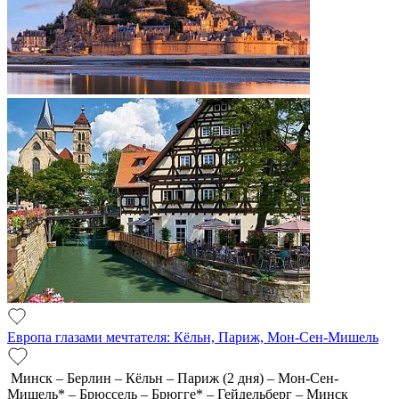
Европа глазами мечтателя: Кёльн, Париж, Мон-Сен-Мишель
Минск – Берлин – Кёльн – Париж (2 дня) – Мон-Сен-
Мишель* – Брюссель – Брюгге* – Гейдельберг – Минск