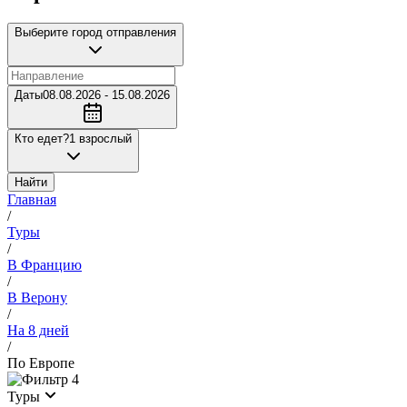
Выберите город отправления
Даты
08.08.2026 - 15.08.2026
Кто едет?
1 взрослый
Найти
Главная
/
Туры
/
В Францию
/
В Верону
/
На 8 дней
/
По Европе
4
Туры