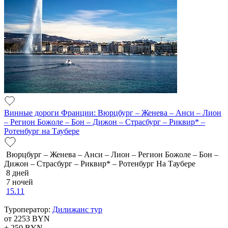
Винные дороги Франции: Вюрцбург – Женева – Анси – Лион
– Регион Божоле – Бон – Дижон – Страсбург – Риквир* –
Ротенбург на Таубере
Вюрцбург – Женева – Анси – Лион – Регион Божоле – Бон –
Дижон – Страсбург – Риквир* – Ротенбург На Таубере
8 дней
7 ночей
15.11
Туроператор:
Дилижанс тур
от 2253
BYN
+ 250
BYN