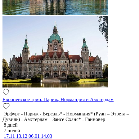
Европейское трио: Париж, Нормандия и Амстердам
Эрфурт - Париж - Версаль* - Нормандия* (Руан – Этрета –
Дувиль) - Амстердам – Зансе Сханс* - Ганновер
8 дней
7 ночей
17.11
13.12
06.01
14.03