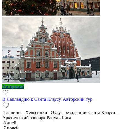
Авторский
В Лапландию к Санта Клаусу. Авторский тур
Таллинн – Хельсинки –Оулу - резиденция Санта Клауса –
Арктический зоопарк Рануа - Рига
8 дней
7 ночей