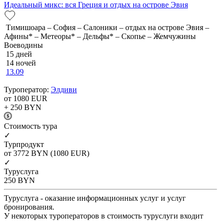
Идеальный микс: вся Греция и отдых на острове Эвия
Тимишоара – София – Салоники – отдых на острове Эвия –
Афины* – Метеоры* – Дельфы* – Скопье – Жемчужины
Воеводины
15 дней
14 ночей
13.09
Туроператор:
Элдиви
от 1080
EUR
+ 250
BYN
Cтоимость тура
✓
Турпродукт
от 3772
BYN
(1080 EUR)
✓
Туруслуга
250
BYN
Туруслуга - оказание информационных услуг и услуг
бронирования.
У некоторых туроператоров в стоимость туруслуги входит