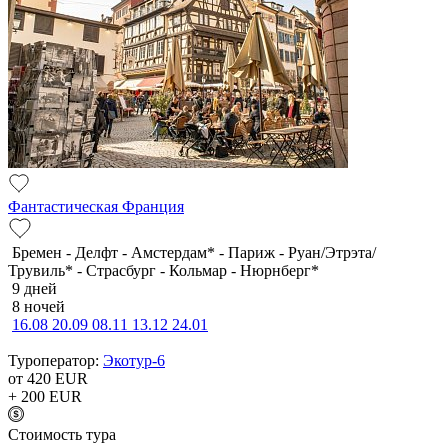
Фантастическая Франция
Бремен - Делфт - Амстердам* - Париж - Руан/Этрэта/
Трувиль* - Страсбург - Кольмар - Нюрнберг*
9 дней
8 ночей
16.08
20.09
08.11
13.12
24.01
Туроператор:
Экотур-6
от 420
EUR
+ 200
EUR
Cтоимость тура