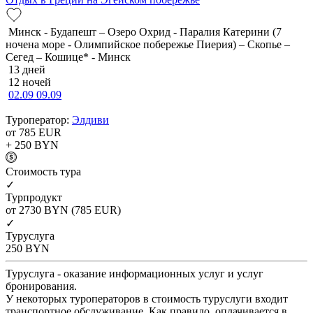
Минск - Будапешт – Озеро Охрид - Паралия Катерини (7
ночена море - Олимпийское побережье Пиерия) – Скопье –
Сегед – Кошице* - Минск
13 дней
12 ночей
02.09
09.09
Туроператор:
Элдиви
от 785
EUR
+ 250
BYN
Cтоимость тура
✓
Турпродукт
от 2730
BYN
(785 EUR)
✓
Туруслуга
250
BYN
Туруслуга - оказание информационных услуг и услуг
бронирования.
У некоторых туроператоров в стоимость туруслуги входит
транспортное обслуживание. Как правило, оплачивается в