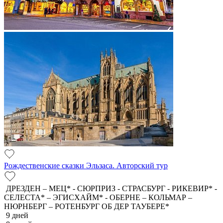
Рождественские сказки Эльзаса. Авторский тур
ДРЕЗДЕН – МЕЦ* - СЮРПРИЗ - СТРАСБУРГ - РИКЕВИР* -
СЕЛЕСТА* – ЭГИСХАЙМ* - ОБЕРНЕ – КОЛЬМАР –
НЮРНБЕРГ – РОТЕНБУРГ ОБ ДЕР ТАУБЕРЕ*
9 дней