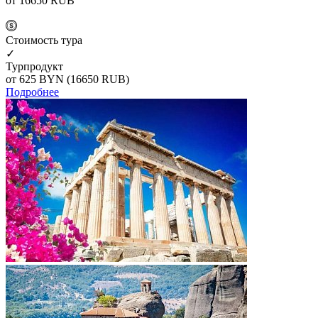
от 16650
RUB
Cтоимость тура
✓
Турпродукт
от 625
BYN
(16650 RUB)
Подробнее