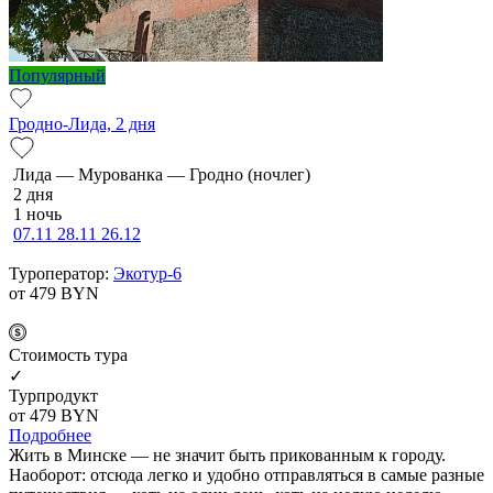
Популярный
Гродно-Лида, 2 дня
Ли­да — Мурованка — Грод­но (ночлег)
2 дня
1 ночь
07.11
28.11
26.12
Туроператор:
Экотур-6
от 479
BYN
Cтоимость тура
✓
Турпродукт
от 479
BYN
Подробнее
Жить в Минске — не значит быть прикованным к городу.
Наоборот: отсюда легко и удобно отправляться в самые разные