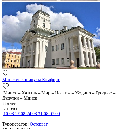
Минские каникулы Комфорт
Минск – Хатынь – Мир – Несвиж – Жодино – Гродно* –
Дудутки – Минск
8 дней
7 ночей
10.08
17.08
24.08
31.08
07.09
Туроператор:
Остервег