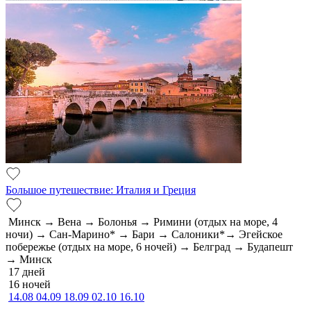
Большое путешествие: Италия и Греция
Минск → Вена → Болонья → Римини (отдых на море, 4
ночи) → Сан-Марино* → Бари → Салоники*→ Эгейское
побережье (отдых на море, 6 ночей) → Белград → Будапешт
→ Минск
17 дней
16 ночей
14.08
04.09
18.09
02.10
16.10