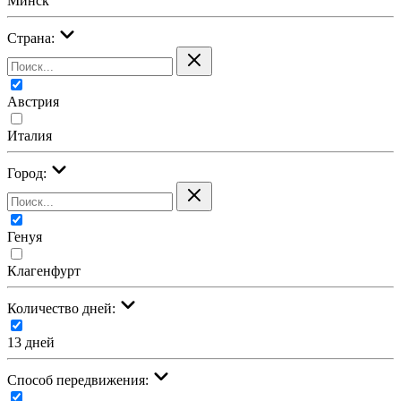
Минск
Страна:
Австрия
Италия
Город:
Генуя
Клагенфурт
Количество дней:
13 дней
Cпособ передвижения: