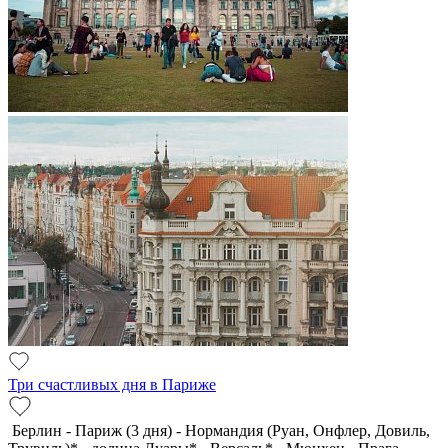
Три счастливых дня в Париже
Берлин - Париж (3 дня) - Нормандия (Руан, Онфлер, Довиль,