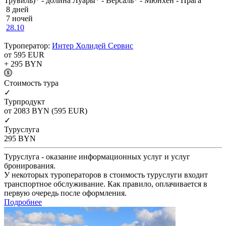
Трувиль)* - долина Луары* - Версаль* - Мюнхен - Прага
8 дней
7 ночей
28.10
Туроператор:
Интер Холидей Сервис
от 595
EUR
+ 295
BYN
Cтоимость тура
✓
Турпродукт
от 2083
BYN
(595 EUR)
✓
Туруслуга
295
BYN
Туруслуга - оказание информационных услуг и услуг
бронирования.
У некоторых туроператоров в стоимость туруслуги входит
транспортное обслуживание. Как правило, оплачивается в
первую очередь после оформления.
Подробнее