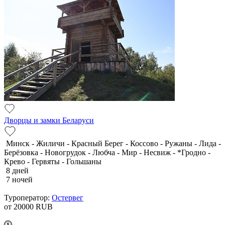
Дворцы и замки Беларуси
Минск - Жиличи - Красный Берег - Коссово - Ружаны - Лида -
Берёзовка - Новогрудок - Любча - Мир - Несвиж - *Гродно -
Крево - Гервяты - Гольшаны
8 дней
7 ночей
Туроператор:
Остервег
от 20000
RUB