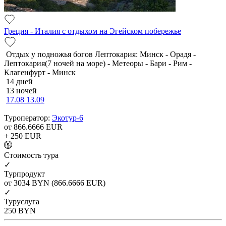
Греция - Италия с отдыхом на Эгейском побережье
Отдых у подножья богов Лептокария: Минск - Орадя -
Лептокария(7 ночей на море) - Метеоры - Бари - Рим -
Клагенфурт - Минск
14 дней
13 ночей
17.08
13.09
Туроператор:
Экотур-6
от 866.6666
EUR
+ 250
EUR
Cтоимость тура
✓
Турпродукт
от 3034
BYN
(866.6666 EUR)
✓
Туруслуга
250
BYN