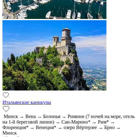
Итальянские каникулы
Минск → Вена → Болонья → Римини (7 ночей на море, отель
на 1-й береговой линии) → Сан-Марино* → Рим* →
Флоренция* → Венеция* → озеро Вёртерзее → Брно →
Минск