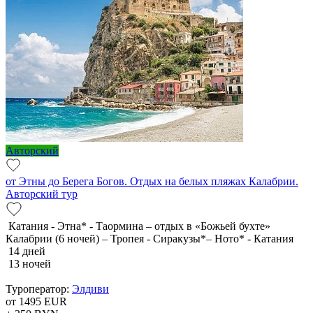
Авторский
от Этны до Берега Богов. Отдых на белых пляжах Калабрии.
Авторский тур
Катания - Этна* - Таормина – отдых в «Божьей бухте»
Калабрии (6 ночей) – Тропея - Сиракузы*– Ното* - Катания
14 дней
13 ночей
Туроператор:
Элдиви
от 1495
EUR