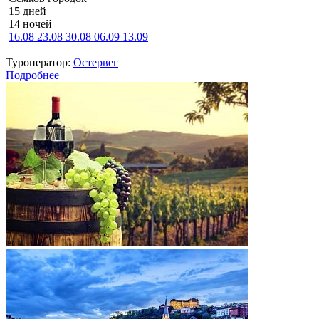
15 дней
14 ночей
16.08
23.08
30.08
06.09
13.09
Туроператор:
Остервег
Подробнее