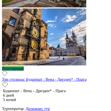
Популярный
Три столицы: Будапешт - Вена - Дрезден* - Прага
Будапешт – Вена – Дрезден* – Прага
6 дней
5 ночей
Туроператор:
Дилижанс тур