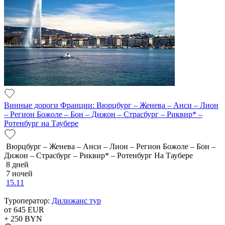
Винные дороги Франции: Вюрцбург – Женева – Анси – Лион
– Регион Божоле – Бон – Дижон – Страсбург – Риквир* –
Ротенбург на Таубере
Вюрцбург – Женева – Анси – Лион – Регион Божоле – Бон –
Дижон – Страсбург – Риквир* – Ротенбург На Таубере
8 дней
7 ночей
15.11
Туроператор:
Дилижанс тур
от 645
EUR
+ 250
BYN