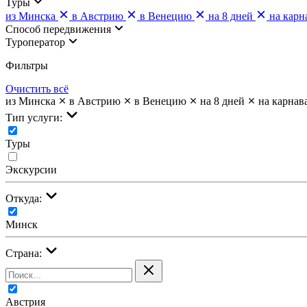
Туры
из Минска
в Австрию
в Венецию
на 8 дней
на карн
Cпособ передвижения
Туроператор
Фильтры
Очистить всё
из Минска
в Австрию
в Венецию
на 8 дней
на карнав
Тип услуги:
Туры
Экскурсии
Откуда:
Минск
Страна:
Австрия