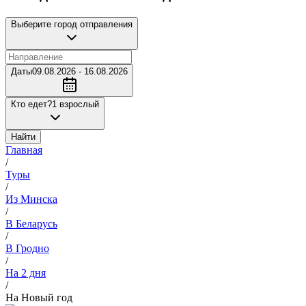
Выберите город отправления
Даты
09.08.2026 - 16.08.2026
Кто едет?
1 взрослый
Найти
Главная
/
Туры
/
Из Минска
/
В Беларусь
/
В Гродно
/
На 2 дня
/
На Новый год