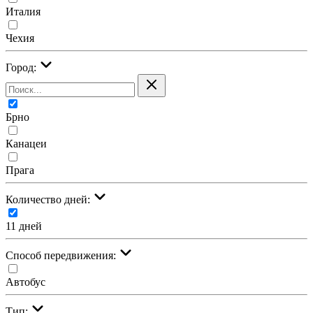
Италия
Чехия
Город:
Брно
Канацеи
Прага
Количество дней:
11 дней
Cпособ передвижения:
Автобус
Тип: