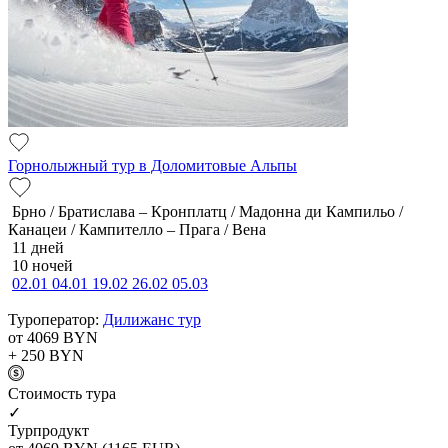
Горнолыжный тур в Доломитовые Альпы
Брно / Братислава – Кронплатц / Мадонна ди Кампильо /
Канацеи / Кампителло – Прага / Вена
11 дней
10 ночей
02.01
04.01
19.02
26.02
05.03
Туроператор:
Дилижанс тур
от 4069
BYN
+ 250
BYN
Cтоимость тура
✓
Турпродукт