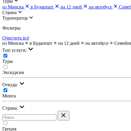
Туры
из Минска
в Будапешт
на 12 дней
на автобусе
Семе
Страна
Туроператор
Фильтры
Очистить всё
из Минска
в Будапешт
на 12 дней
на автобусе
Семейн
Тип услуги:
Туры
Экскурсии
Откуда:
Минск
Страна:
Греция