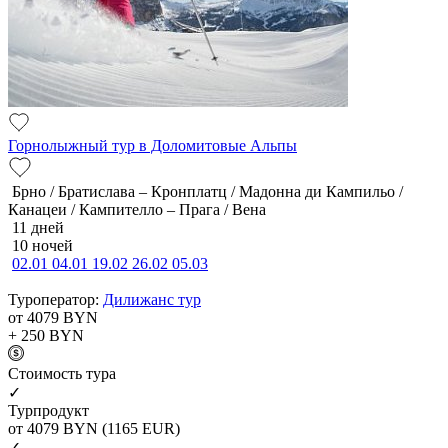
Горнолыжный тур в Доломитовые Альпы
Брно / Братислава – Кронплатц / Мадонна ди Кампильо /
Канацеи / Кампителло – Прага / Вена
11 дней
10 ночей
02.01
04.01
19.02
26.02
05.03
Туроператор:
Дилижанс тур
от 4079
BYN
+ 250
BYN
Cтоимость тура
✓
Турпродукт
от 4079
BYN
(1165 EUR)
✓