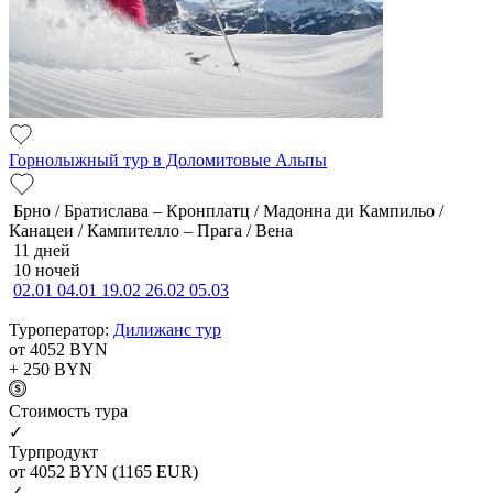
Горнолыжный тур в Доломитовые Альпы
Брно / Братислава – Кронплатц / Мадонна ди Кампильо /
Канацеи / Кампителло – Прага / Вена
11 дней
10 ночей
02.01
04.01
19.02
26.02
05.03
Туроператор:
Дилижанс тур
от 4052
BYN
+ 250
BYN
Cтоимость тура
✓
Турпродукт
от 4052
BYN
(1165 EUR)
✓